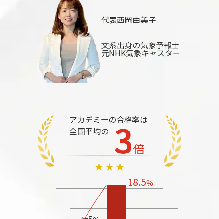
代表
西岡由美子
文系出身の気象予報士
元NHK気象キャスター
アカデミーの合格率は
3
全国平均の
倍
18.5
%
5