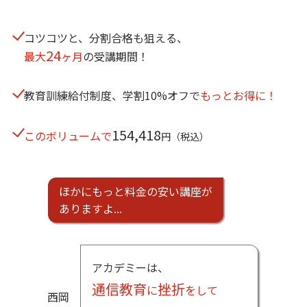
コツコツと、分割合格も狙える、
24
最大
ヶ月
の受講期間！
教育訓練給付制度、学割10%オフで
もっとお得に！
154,418
このボリュームで
円（税込）
ほかにもっと料金の安い講座が
ありますよ
.
.
.
アカデミーは、
通信教育
挫折
に
をして