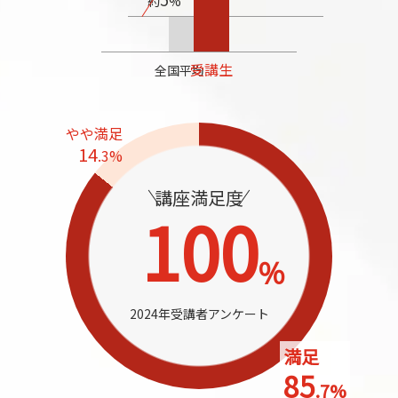
約
%
受講生
全国平均
やや満足
14
.3%
講座満足度
1
0
0
%
2024年受講者アンケート
満足
85
.7%