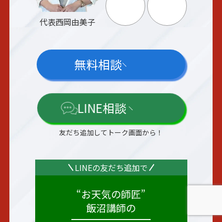
代表
西岡由美子
無料相談
LINE相談
友だち追加してトーク画面から！
LINEの
友だち
追加で
“お天気の師匠”
飯沼講師の