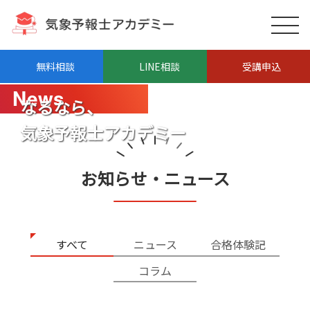
3
受講生の合格率は
倍
全国平均の
無料相談
LINE相談
受講申込
News
なるなら、
気象予報士アカデミー
お知らせ・ニュース
すべて
ニュース
合格体験記
コラム