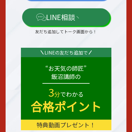
LINE相談
友だち追加してトーク画面から！
LINEの
友だち
追加で
“お天気の師匠”
飯沼講師の
3
分
でわかる
合格ポイント
特典動画
プレゼント
！