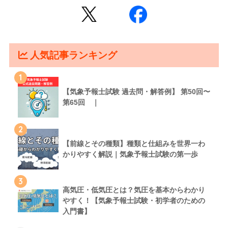
人気記事ランキング
1
【気象予報士試験 過去問・解答例】 第50回〜
第65回 ｜
2
【前線とその種類】種類と仕組みを世界一わ
かりやすく解説｜気象予報士試験の第一歩
3
高気圧・低気圧とは？気圧を基本からわかり
やすく！【気象予報士試験・初学者のための
入門書】