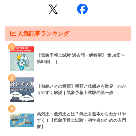
人気記事ランキング
1
【気象予報士試験 過去問・解答例】 第50回〜
第65回 ｜
2
【前線とその種類】種類と仕組みを世界一わか
りやすく解説｜気象予報士試験の第一歩
3
高気圧・低気圧とは？気圧を基本からわかりや
すく！【気象予報士試験・初学者のための入門
書】