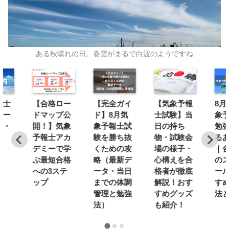
ある秋晴れの日。巻雲がまるで白波のようですね
報士
【合格ロー
【完全ガイ
【気象予報
8月
ミー
ドマップ公
ド】8月気
士試験】当
象
内・
開！】気象
象予報士試
日の持ち
勉
予報士アカ
験を勝ち抜
物・試験会
る
デミーで学
くための攻
場の様子・
｜
ぶ最短合格
略（最新デ
心構えを合
の
への3ステ
ータ・当日
格者が徹底
ー
ップ
までの体調
解説！おす
す
管理と勉強
すめグッズ
法
法）
も紹介！