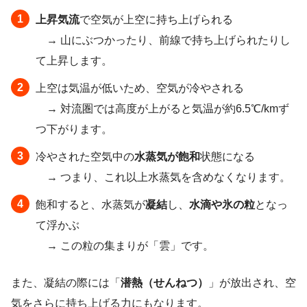
上昇気流
で空気が上空に持ち上げられる
→ 山にぶつかったり、前線で持ち上げられたりし
て上昇します。
上空は気温が低いため、空気が冷やされる
→ 対流圏では高度が上がると気温が約6.5℃/kmず
つ下がります。
冷やされた空気中の
水蒸気が飽和
状態になる
→ つまり、これ以上水蒸気を含めなくなります。
飽和すると、水蒸気が
凝結
し、
水滴や氷の粒
となっ
て浮かぶ
→ この粒の集まりが「雲」です。
また、凝結の際には「
潜熱（せんねつ）
」が放出され、空
気をさらに持ち上げる力にもなります。