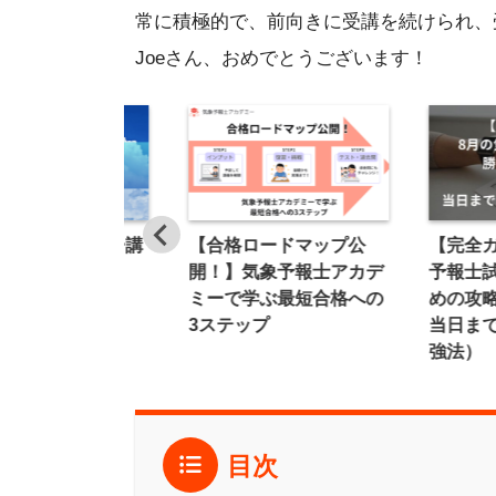
常に積極的で、前向きに受講を続けられ、
Joeさん、おめでとうございます！
予報士アカデミー講
【合格ロードマップ公
【完全
内・授業料
開！】気象予報士アカデ
予報士
ミーで学ぶ最短合格への
めの攻
3ステップ
当日ま
強法）
…
目次