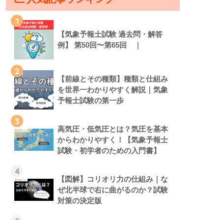
1
【気象予報士試験 過去問・解答
例】 第50回〜第65回 ｜
2
【前線とその種類】種類と仕組み
を世界一わかりやすく解説｜気象
予報士試験の第一歩
気象予報士の勉
気象予報士試験の合格基
気象予報士
るあなたへ｜合
準とは？何点で合格？
容とは？出
3
高気圧・低気圧とは？気圧を基本
スケジュールと
間〜その詳
からわかりやすく！【気象予報士
の学習法とは？
試験・初学者のための入門書】
4
【図解】コリオリ力の仕組み｜な
ぜ北半球で右に曲がるのか？試験
対策の決定版