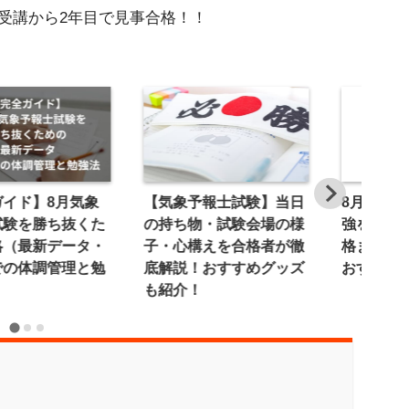
受講から2年目で見事合格！！
ガイド】8月気象
【気象予報士試験】当日
8月から
試験を勝ち抜くた
の持ち物・試験会場の様
強を始め
略（最新データ・
子・心構えを合格者が徹
格までの
での体調管理と勉
底解説！おすすめグッズ
おすすめ
も紹介！