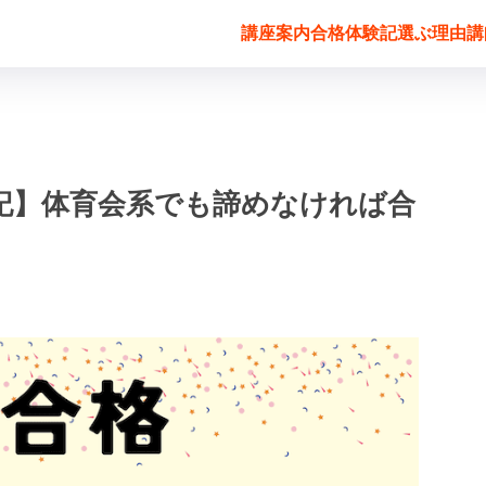
講座案内
合格体験記
選ぶ理由
講
記】体育会系でも諦めなければ合