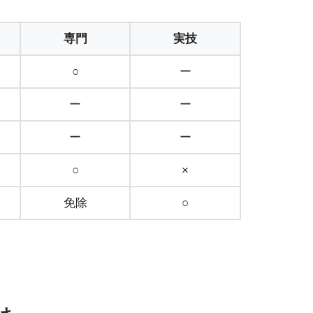
専門
実技
○
ー
ー
ー
ー
ー
○
×
免除
○