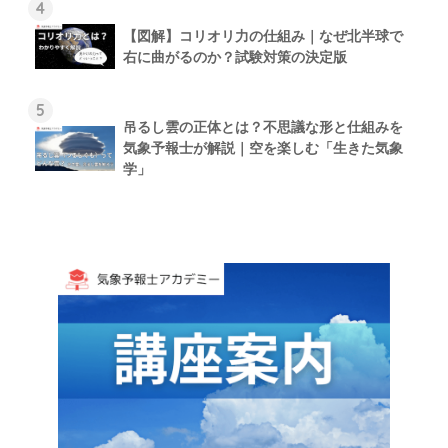
4
【図解】コリオリ力の仕組み｜なぜ北半球で
右に曲がるのか？試験対策の決定版
5
吊るし雲の正体とは？不思議な形と仕組みを
気象予報士が解説｜空を楽しむ「生きた気象
学」