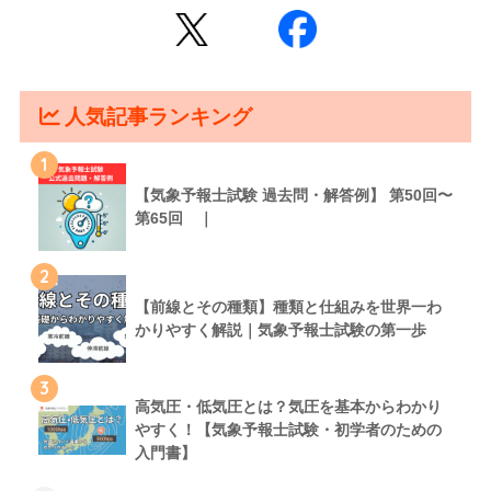
人気記事ランキング
1
【気象予報士試験 過去問・解答例】 第50回〜
第65回 ｜
2
【前線とその種類】種類と仕組みを世界一わ
かりやすく解説｜気象予報士試験の第一歩
3
高気圧・低気圧とは？気圧を基本からわかり
やすく！【気象予報士試験・初学者のための
入門書】