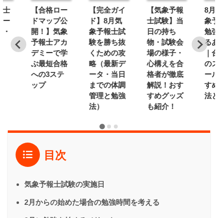
報士
【合格ロー
【完全ガイ
【気象予報
8月
ミー
ドマップ公
ド】8月気
士試験】当
象
内・
開！】気象
象予報士試
日の持ち
勉
予報士アカ
験を勝ち抜
物・試験会
る
デミーで学
くための攻
場の様子・
｜
ぶ最短合格
略（最新デ
心構えを合
の
への3ステ
ータ・当日
格者が徹底
ー
ップ
までの体調
解説！おす
す
管理と勉強
すめグッズ
法
法）
も紹介！
目次
気象予報士試験の実施日
2月からの始めた場合の勉強時間を考える