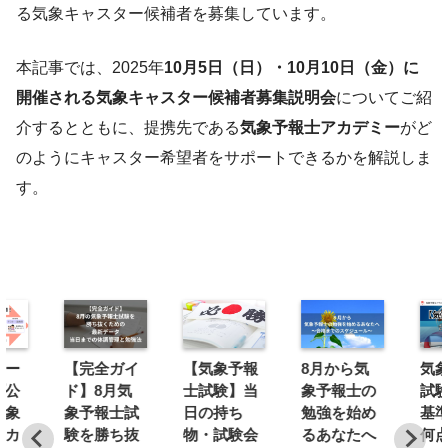
る気象キャスター候補者を募集しています。
本記事では、2025年
10月5日（日）・10月10日（金）に
開催される気象キャスター候補者募集説明会
についてご紹
介するとともに、提携先である
気象予報士アカデミー
がど
のようにキャスター希望者をサポートできるかを解説しま
す。
ロー
【完全ガイ
【気象予報
8月から気
気
プ公
ド】8月気
士試験】当
象予報士の
試
気象
象予報士試
日の持ち
勉強を始め
基
アカ
験を勝ち抜
物・試験会
るあなたへ
何