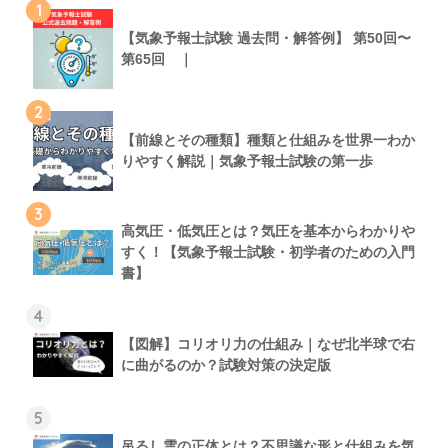
1
【気象予報士試験 過去問・解答例】 第50回〜
第65回 ｜
2
【前線とその種類】種類と仕組みを世界一わか
りやすく解説｜気象予報士試験の第一歩
3
高気圧・低気圧とは？気圧を基本からわかりや
すく！【気象予報士試験・初学者のための入門
書】
4
【図解】コリオリ力の仕組み｜なぜ北半球で右
に曲がるのか？試験対策の決定版
5
吊るし雲の正体とは？不思議な形と仕組みを気